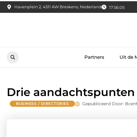
Havenplein 2, 4511 AW Breskens, Nederland
17:56:06
Partners
Uit de 
Drie aandachtspunten 
Gepubliceerd Door: Bcent
BUSINESS / DIRECTORIES