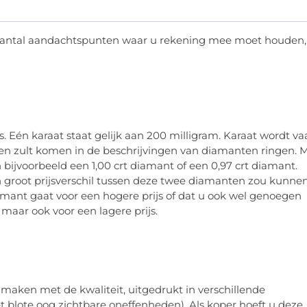
n aantal aandachtspunten waar u rekening mee moet houden,
. Eén karaat staat gelijk aan 200 milligram. Karaat wordt va
egen zult komen in de beschrijvingen van diamanten ringen. 
en bijvoorbeeld een 1,00 crt diamant of een 0,97 crt diamant.
en groot prijsverschil tussen deze twee diamanten zou kunne
iamant gaat voor een hogere prijs of dat u ook wel genoegen
maar ook voor een lagere prijs.
 maken met de kwaliteit, uitgedrukt in verschillende
et blote oog zichtbare oneffenheden). Als koper hoeft u deze