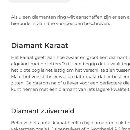
Als u een diamanten ring wilt aanschaffen zijn er ee
hieronder staan drie voorbeelden beschreven.
Diamant Karaat
Het karaat geeft aan hoe zwaar en groot een diamant is
afgekort met de letters “crt”, een begrip dat u vaak t
het blote oog is het lastig om het verschil te zien tuss
Maar het verschil is er wel en dat maakt dat er best e
zitten. Ga daarom na of u liever voor een perfectere d
kunt nemen met een diamant van iets lagere kwaliteit 
Diamant zuiverheid
Behalve het aantal karaat heeft u bij diamanten ook te
vaktermen zoals LC (loepzuiver) of bijvoorbeeld PI1 (m