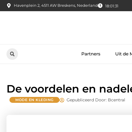
Havenplein 2, 4511 AW Breskens, Nederland
18:01:32
Partners
Uit de 
De voordelen en nadel
Gepubliceerd Door: Bcentral
MODE EN KLEDING