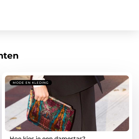
hten
MODE EN KLEDING
Hoe kies je een damestas?