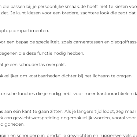
 die passen bij je persoonlijke smaak. Je hoeft niet te kiezen voo
ziet. Je kunt kiezen voor een bredere, zachtere look die zegt dat 
 laptopcompartimenten.
r een bepaalde specialiteit, zoals cameratassen en discgolftass
egenen die deze functie nodig hebben.
dat je een schoudertas overpakt.
kkelijker om kostbaarheden dichter bij het lichaam te dragen.
orische functies die je nodig hebt voor meer kantoorartikelen d
an één kant te gaan zitten. Als je langere tijd loopt, zeg maar
rek aan gewichtsverspreiding ongemakkelijk worden, vooral voor
odigdheden.
gpijn en schouderpijn, omdat je gewrichten en ruggenwervels o