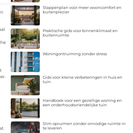
Stappenplan voor meer wooncomfort en
an
buitenplezier
aal
Praktische gids voor binnenklimaat en
buitenruimte
che
Woningontruiming zonder stress
t
er.
Gids voor kleine verbeteringen in huis en
tuin
Handboek voor een gezellige woning en
een onderhoudsvriendelijke tuin
Slim opruimen zonder onnodige ruimte in
te leveren
at.