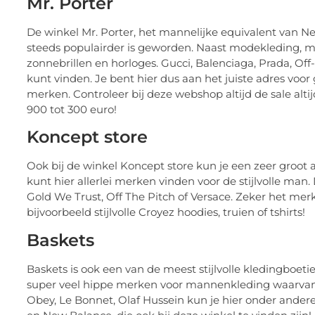
Mr. Porter
De winkel Mr. Porter, het mannelijke equivalent van Net
steeds populairder is geworden. Naast modekleding, me
zonnebrillen en horloges. Gucci, Balenciaga, Prada, Of
kunt vinden. Je bent hier dus aan het juiste adres vo
merken. Controleer bij deze webshop altijd de sale alti
900 tot 300 euro!
Koncept store
Ook bij de winkel Koncept store kun je een zeer groo
kunt hier allerlei merken vinden voor de stijlvolle ma
Gold We Trust, Off The Pitch of Versace. Zeker het mer
bijvoorbeeld stijlvolle Croyez hoodies, truien of tshirts!
Baskets
Baskets is ook een van de meest stijlvolle kledingboet
super veel hippe merken voor mannenkleding waarvan je
Obey, Le Bonnet, Olaf Hussein kun je hier onder andere