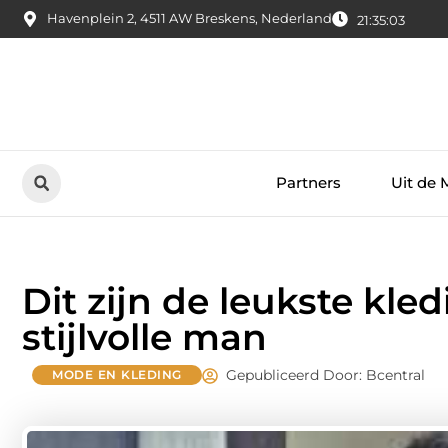
Havenplein 2, 4511 AW Breskens, Nederland
21:35:04
Partners
Uit de 
Dit zijn de leukste kl
stijlvolle man
Gepubliceerd Door: Bcentral
MODE EN KLEDING