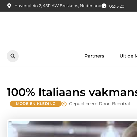
Havenplein 2, 4511 AW Breskens, Nederland
05:13:21
Partners
Uit de 
100% Italiaans vakman
Gepubliceerd Door: Bcentral
MODE EN KLEDING