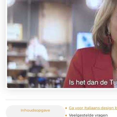
Ga voor Italiaans design b
Inhoudsopgave
Veelgestelde vragen