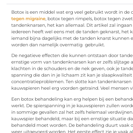
Botox is een middel wat erg veel gebruikt wordt in de
tegen migraine
, botox tegen rimpels, botox tegen zwete
tandenknarsen, het kan allemaal. Dit artikel zal ingaa
iedereen heeft wel eens met de tanden geknarst, het kom
iemand bijna dagelijks met de tanden knarst kunnen 
worden dan namelijk overmatig gebruikt.
De negatieve effecten die kunnen ontstaan door tande
ernstige vorm van tandenknarsen kan er zelfs slijtage
klachten in de schouders en de nek geven, ook je tande
spanning die dan in je lichaam zit kan je slaapkwaliteit
concentratieproblemen. Ten slotte kan tandenknarsen er
kauwspieren heel erg voorden getraind. Veel mensen vi
Een botox behandeling kan erg helpen bij een behande
werkt. De spierspanning in je kauwspieren zullen wor
in sommige gevallen zal het zelfs helemaal verdwijnen.
kauwspier behandeld, maar bij een ernstige situatie 
behandeld moet worden. De behandeling duurt vaak on
weer uitgevoerd worden. Het eerste effect zie je vaak 