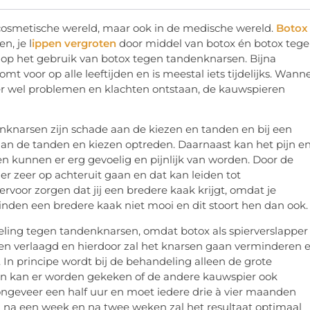
 cosmetische wereld, maar ook in de medische wereld.
Botox
n, je l
ippen vergroten
door middel van botox én botox teg
n op het gebruik van botox tegen tandenknarsen. Bijna
t voor op alle leeftijden en is meestal iets tijdelijks. Wann
er wel problemen en klachten ontstaan, de kauwspieren
nknarsen zijn schade aan de kiezen en tanden en bij een
 aan de tanden en kiezen optreden. Daarnaast kan het pijn e
n kunnen er erg gevoelig en pijnlijk van worden. Door de
 er zeer op achteruit gaan en dat kan leiden tot
voor zorgen dat jij een bredere kaak krijgt, omdat je
nden een bredere kaak niet mooi en dit stoort hen dan ook.
ling tegen tandenknarsen, omdat botox als spierverslapper
den verlaagd en hierdoor zal het knarsen gaan verminderen 
 In principe wordt bij de behandeling alleen de grote
dan kan er worden gekeken of de andere kauwspier ook
geveer een half uur en moet iedere drie à vier maanden
al na een week en na twee weken zal het resultaat optimaal