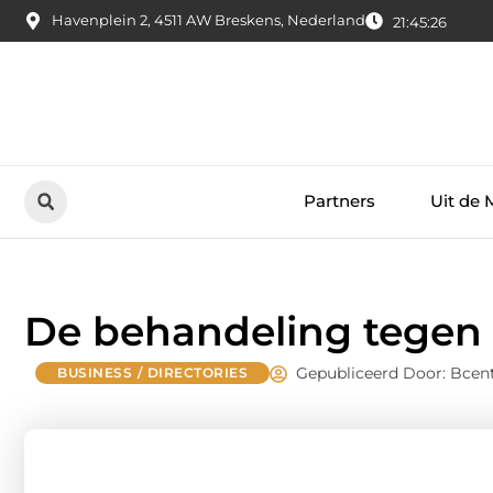
Havenplein 2, 4511 AW Breskens, Nederland
21:45:27
Partners
Uit de 
De behandeling tegen
Gepubliceerd Door: Bcent
BUSINESS / DIRECTORIES