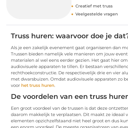
Creatief met truss
Veelgestelde vragen
Truss huren: waarvoor doe je dat
Als je een zakelijk evenement gaat organiseren dan mo
Trussen bieden namelijk vele manieren om jouw event e
materialen al wel eens eerder gezien. Het gaat hier 
audiovisuele apparaten te tillen. Er bestaan verschillen
rechthoekconstructie. De respectievelijk drie en vier a
met dwarsbuizen. Omdat audiovisuele apparaten zo bel
voor
het truss huren
.
De voordelen van een truss hure
Een groot voordeel van de trussen is dat deze ontzetten
daarom makkelijk te verplaatsen. Dit maakt ze ideaal 
elementen opzichzelfstaand niet heel groot en dus kunne
een enorm voordeel. De meeste organisatoren van evene