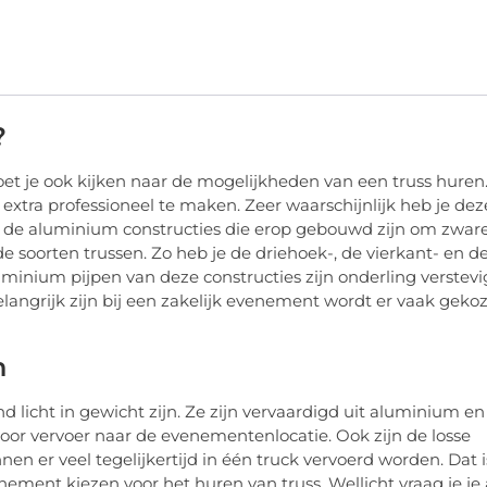
?
et je ook kijken naar de mogelijkheden van een truss huren
xtra professioneel te maken. Zeer waarschijnlijk heb je dez
om de aluminium constructies die erop gebouwd zijn om zwar
de soorten trussen. Zo heb je de driehoek-, de vierkant- en d
luminium pijpen van deze constructies zijn onderling verstev
angrijk zijn bij een zakelijk evenement wordt er vaak geko
n
d licht in gewicht zijn. Ze zijn vervaardigd uit aluminium en
voor vervoer naar de evenementenlocatie. Ook zijn de losse
n er veel tegelijkertijd in één truck vervoerd worden. Dat i
ment kiezen voor het huren van truss. Wellicht vraag je je 