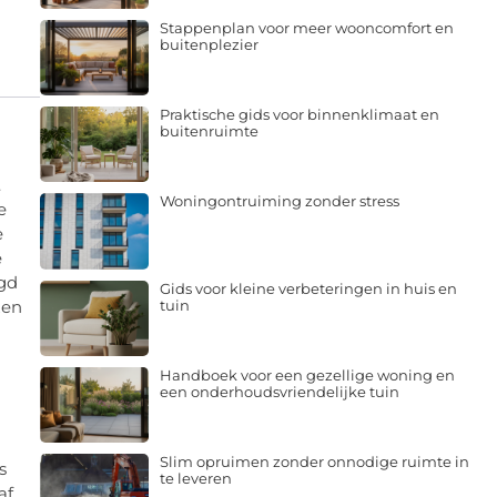
Stappenplan voor meer wooncomfort en
buitenplezier
Praktische gids voor binnenklimaat en
buitenruimte
.
Woningontruiming zonder stress
e
e
e
igd
Gids voor kleine verbeteringen in huis en
tuin
zen
Handboek voor een gezellige woning en
een onderhoudsvriendelijke tuin
Slim opruimen zonder onnodige ruimte in
s
te leveren
af