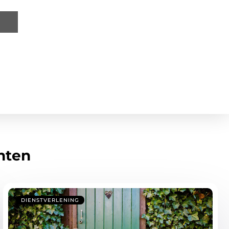
hten
DIENSTVERLENING