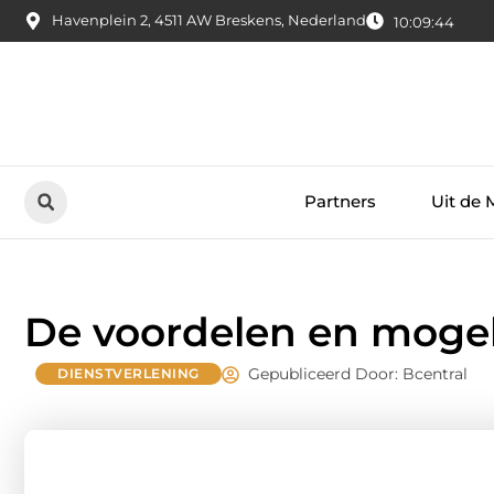
Havenplein 2, 4511 AW Breskens, Nederland
10:09:45
Partners
Uit de 
De voordelen en mogel
Gepubliceerd Door: Bcentral
DIENSTVERLENING