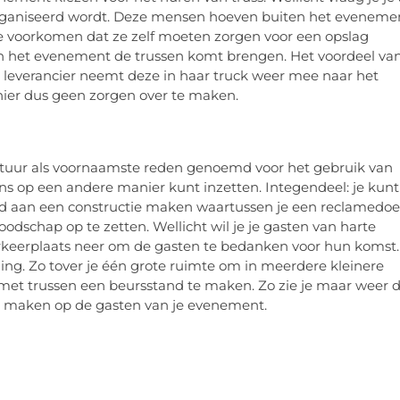
organiseerd wordt. Deze mensen hoeven buiten het eveneme
e voorkomen dat ze zelf moeten zorgen voor een opslag
 van het evenement de trussen komt brengen. Het voordeel va
De leverancier neemt deze in haar truck weer mee naar het
 hier dus geen zorgen over te maken.
aratuur als voornaamste reden genoemd voor het gebruik van
ens op een andere manier kunt inzetten. Integendeel: je kunt
eeld aan een constructie maken waartussen je een reclamedo
odschap op te zetten. Wellicht wil je je gasten van harte
arkeerplaats neer om de gasten te bedanken voor hun komst.
ing. Zo tover je één grote ruimte om in meerdere kleinere
m met trussen een beursstand te maken. Zo zie je maar weer 
e maken op de gasten van je evenement.