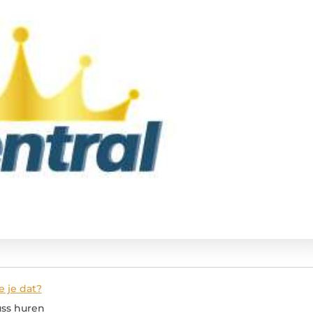
e je dat?
uss huren