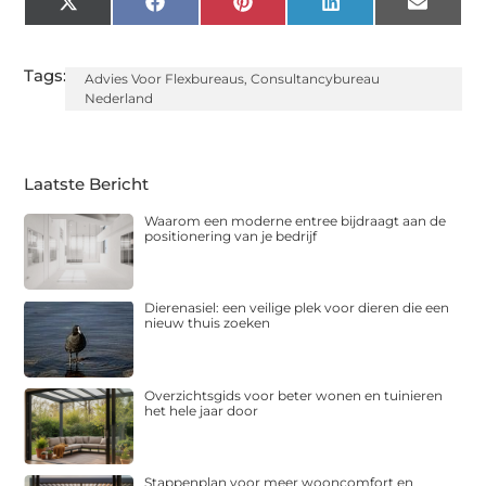
X
Facebook
Pinterest
LinkedIn
Email
(Twitter)
Tags:
Advies Voor Flexbureaus
,
Consultancybureau
Nederland
Laatste Bericht
Waarom een moderne entree bijdraagt aan de
positionering van je bedrijf
Dierenasiel: een veilige plek voor dieren die een
nieuw thuis zoeken
Overzichtsgids voor beter wonen en tuinieren
het hele jaar door
Stappenplan voor meer wooncomfort en