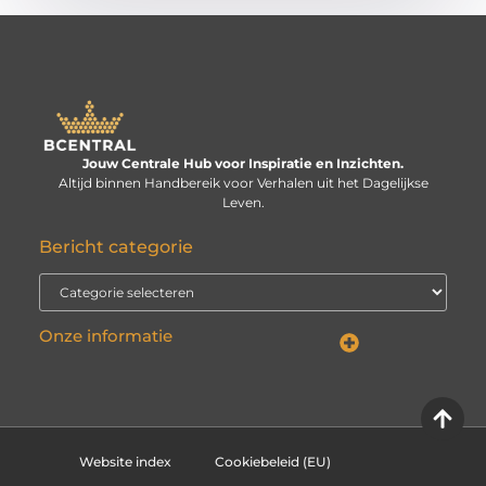
Jouw Centrale Hub voor Inspiratie en Inzichten.
Altijd binnen Handbereik voor Verhalen uit het Dagelijkse
Leven.
Bericht categorie
Onze informatie
Linkbuilding kopen: verstandige investering of risico voor je website?
Kan je geld verdienen met een website? De echte vraag is: hoe serieus neem je het?
Website index
Cookiebeleid (EU)