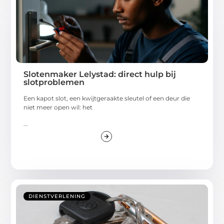
Slotenmaker Lelystad: direct hulp bij
slotproblemen
Een kapot slot, een kwijtgeraakte sleutel of een deur die
niet meer open wil: het
...
DIENSTVERLENING