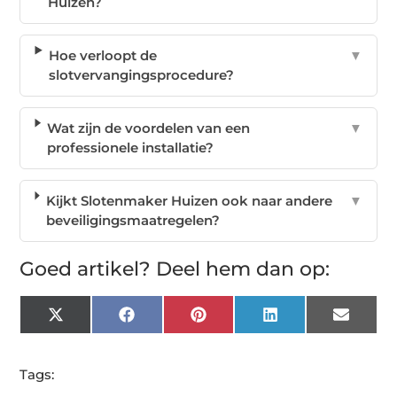
Huizen?
Hoe verloopt de
▼
slotvervangingsprocedure?
Wat zijn de voordelen van een
▼
professionele installatie?
Kijkt Slotenmaker Huizen ook naar andere
▼
beveiligingsmaatregelen?
Goed artikel? Deel hem dan op:
X
Facebook
Pinterest
LinkedIn
Email
(Twitter)
Tags: