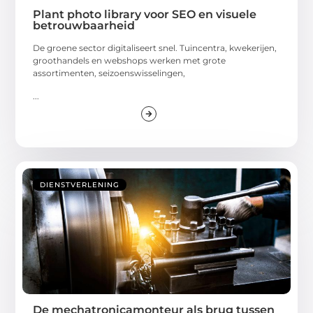
Plant photo library voor SEO en visuele
betrouwbaarheid
De groene sector digitaliseert snel. Tuincentra, kwekerijen,
groothandels en webshops werken met grote
assortimenten, seizoenswisselingen,
...
DIENSTVERLENING
De mechatronicamonteur als brug tussen