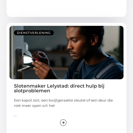
DIENSTVERLENING
Slotenmaker Lelystad: direct hulp bij
slotproblemen
Een kapot slot, een kwijtgeraakte sleutel of een deur die
niet meer open wil: het
...