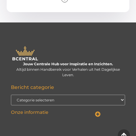
Jouw Centrale Hub voor Inspiratie en Inzichten.
Altijd binnen Handbereik voor Verhalen uit het Dagelijkse
Leven.
Bericht categorie
Onze informatie
Linkbuilding kopen: verstandige investering of risico voor je website?
Kan je geld verdienen met een website? De echte vraag is: hoe serieus neem je het?