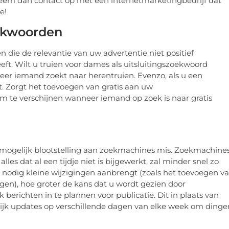
Neem dan contact op met een internetmarketingbedrijf dat
e!
oekwoorden
die de relevantie van uw advertentie niet positief
ft. Wilt u truien voor dames als uitsluitingszoekwoord
er iemand zoekt naar herentruien. Evenzo, als u een
. Zorgt het toevoegen van gratis aan uw
 om te verschijnen wanneer iemand op zoek is naar gratis
u mogelijk blootstelling aan zoekmachines mis. Zoekmachine
es dat al een tijdje niet is bijgewerkt, zal minder snel zo
 nodig kleine wijzigingen aanbrengt (zoals het toevoegen v
gen), hoe groter de kans dat u wordt gezien door
berichten in te plannen voor publicatie. Dit in plaats van
lijk updates op verschillende dagen van elke week om dinge