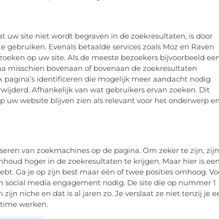
 uw site niet wordt begraven in de zoekresultaten, is door
te gebruiken. Evenals betaalde services zoals Moz en Raven
 zoeken op uw site. Als de meeste bezoekers bijvoorbeeld ee
gina misschien bovenaan of bovenaan de zoekresultaten
k pagina’s identificeren die mogelijk meer aandacht nodig
wijderd. Afhankelijk van wat gebruikers ervan zoeken. Dit
p uw website blijven zien als relevant voor het onderwerp e
seren van zoekmachines op de pagina. Om zeker te zijn, zijn
nhoud hoger in de zoekresultaten te krijgen. Maar hier is ee
e hebt. Ga je op zijn best maar één of twee posities omhoog. Vo
en social media engagement nodig. De site die op nummer 1
ijn niche en dat is al jaren zo. Je verslaat ze niet tenzij je e
ltime werken.