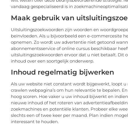
wilt weten over deze bedrijfsbevorderende strategie. 
vandaag gespecialiseerd is in zoekmachineoptimalisati
Maak gebruik van uitsluitingsz
Uitsluitingszoekwoorden zijn woorden en woordgroepen 
beïnvloeden. Als u bijvoorbeeld een e-commercesite hee
opnemen. Zo wordt uw advertentie niet getoond wanne
abonnementsservice of online cursus beschikbaar heeft
uitsluitingszoekwoorden ervoor dat u niet betaalt. Dit
inhoud over een soortgelijk onderwerp.
Inhoud regelmatig bijwerken
Als uw website niet constant wordt bijgewerkt, loopt 
crawlen webpagina’s om hun relevantie te bepalen. En all
hoog scoren. Hoe vaker u uw inhoud bijwerkt en indien
nieuwe inhoud of het roteren van advertentieafbeeldin
zoekmachines en potentiële klanten. Probeer elke week 
slechts een of twee keer per maand. Plan indien moge
interessant te houden.