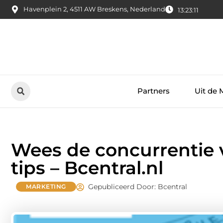
Havenplein 2, 4511 AW Breskens, Nederland
13:23:12
Partners
Uit de 
Wees de concurrentie 
tips – Bcentral.nl
Gepubliceerd Door: Bcentral
MARKETING