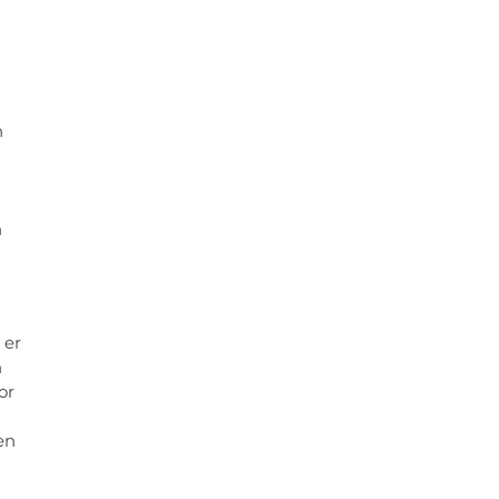
n
n
 er
n
or
en