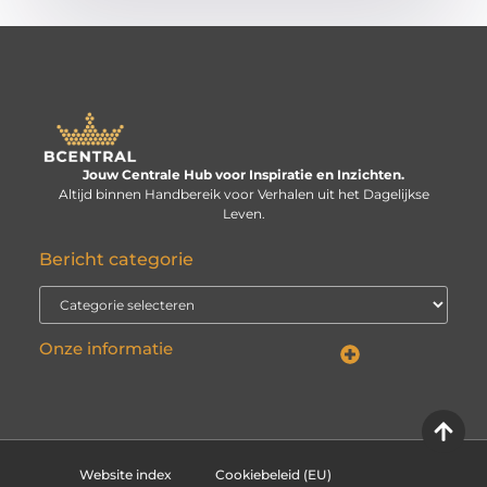
Jouw Centrale Hub voor Inspiratie en Inzichten.
Altijd binnen Handbereik voor Verhalen uit het Dagelijkse
Leven.
Bericht categorie
Onze informatie
Linkbuilding kopen: verstandige investering of risico voor je website?
Kan je geld verdienen met een website? De echte vraag is: hoe serieus neem je het?
Website index
Cookiebeleid (EU)