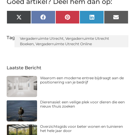
Goed artikel? Deel hem dan op:
X
Facebook
Pinterest
LinkedIn
Email
(Twitter)
Tags:
Vergaderruimte Utrecht
,
Vergaderruimte Utrecht
Boeken
,
Vergaderruimte Utrecht Online
Laatste Bericht
Waarom een moderne entree bijdraagt aan de
positionering van je bedrijf
Dierenasiel: een veilige plek voor dieren die een
nieuw thuis zoeken
Overzichtsgids voor beter wonen en tuinieren
het hele jaar door