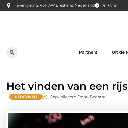
Havenplein 2, 4511 AW Breskens, Nederland
20:36:10
Partners
Uit de 
Het vinden van een rijs
Gepubliceerd Door: Bcentral
BEDRIJVEN