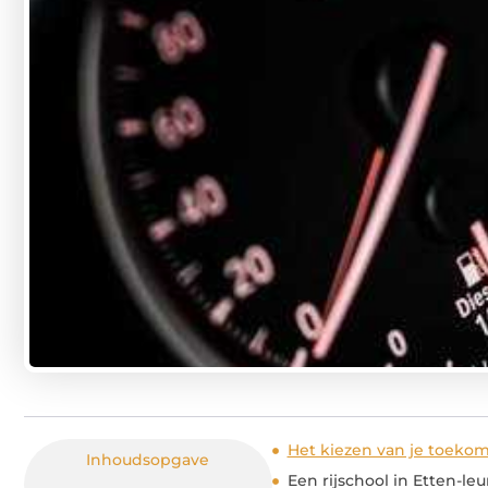
Het kiezen van je toekoms
Inhoudsopgave
Een rijschool in Etten-leu