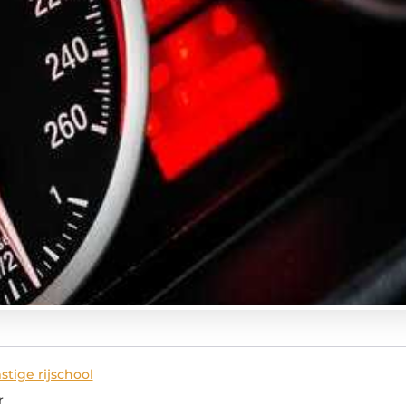
tige rijschool
r