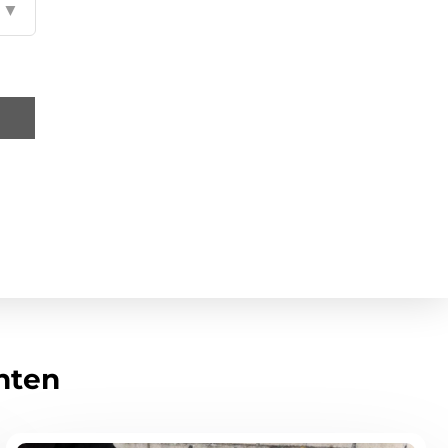
▼
hten