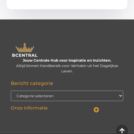
Jouw Centrale Hub voor Inspiratie en Inzichten.
Altijd binnen Handbereik voor Verhalen uit het Dagelijkse
Leven.
Bericht categorie
Onze informatie
Linkbuilding kopen: verstandige investering of risico voor je website?
Kan je geld verdienen met een website? De echte vraag is: hoe serieus neem je het?