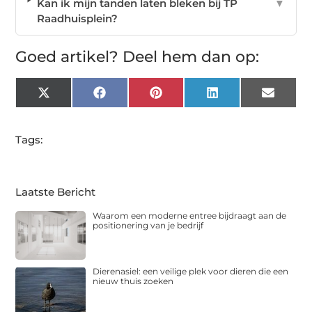
Kan ik mijn tanden laten bleken bij TP
▼
Raadhuisplein?
Goed artikel? Deel hem dan op:
X
Facebook
Pinterest
LinkedIn
Email
(Twitter)
Tags:
Laatste Bericht
Waarom een moderne entree bijdraagt aan de
positionering van je bedrijf
Dierenasiel: een veilige plek voor dieren die een
nieuw thuis zoeken