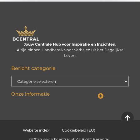
Jouw Centrale Hub voor Inspiratie en Inzichten.
Altijd binnen Handbereik voor Verhalen uit het Dagelijkse
Leven.
Bericht categorie
Onze informatie
Linkbuilding kopen: verstandige investering of risico voor je website?
Kan je geld verdienen met een website? De echte vraag is: hoe serieus neem je het?
Website index
Cookiebeleid (EU)
@2025 www.bcentral.nl. All Right Reserved.