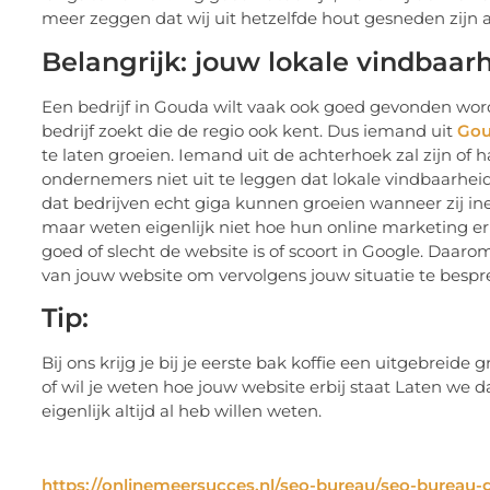
meer zeggen dat wij uit hetzelfde hout gesneden zijn a
Belangrijk: jouw lokale vindbaar
Een bedrijf in Gouda wilt vaak ook goed gevonden worde
bedrijf zoekt die de regio ook kent. Dus iemand uit
Gou
te laten groeien. Iemand uit de achterhoek zal zijn of 
ondernemers niet uit te leggen dat lokale vindbaarheid
dat bedrijven echt giga kunnen groeien wanneer zij i
maar weten eigenlijk niet hoe hun online marketing erb
goed of slecht de website is of scoort in Google. Daaro
van jouw website om vervolgens jouw situatie te besp
Tip:
Bij ons krijg je bij je eerste bak koffie een uitgebreide 
of wil je weten hoe jouw website erbij staat Laten we d
eigenlijk altijd al heb willen weten.
https://onlinemeersucces.nl/seo-bureau/seo-bureau-