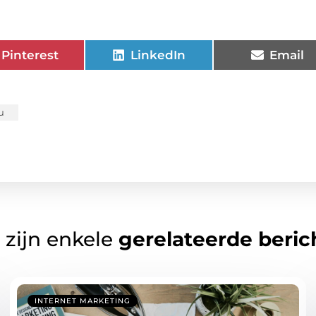
Pinterest
LinkedIn
Email
u
 zijn enkele
gerelateerde beric
INTERNET MARKETING