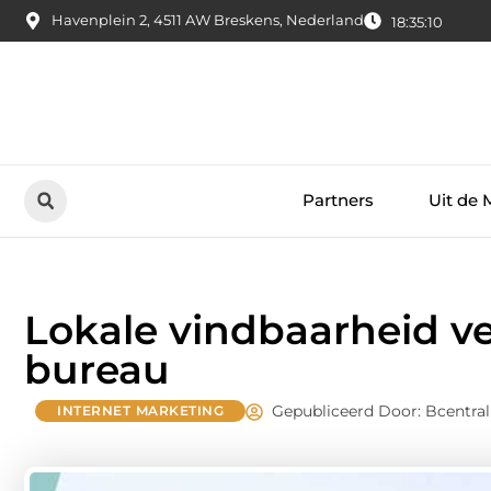
Havenplein 2, 4511 AW Breskens, Nederland
18:35:11
Partners
Uit de 
Lokale vindbaarheid v
bureau
Gepubliceerd Door: Bcentral
INTERNET MARKETING