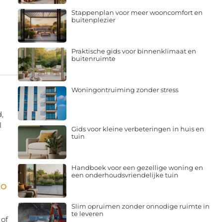
Stappenplan voor meer wooncomfort en
buitenplezier
Praktische gids voor binnenklimaat en
buitenruimte
Woningontruiming zonder stress
,
l
Gids voor kleine verbeteringen in huis en
tuin
Handboek voor een gezellige woning en
een onderhoudsvriendelijke tuin
EO
Slim opruimen zonder onnodige ruimte in
te leveren
 of