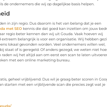
ls de ondernemers die wij op dagelijkse basis helpen.
heid
n in zijn regio. Dus daarom is het van belang dat je een
da met SEO
kennis die dat goed kan inzetten om jouw bedri
haar regio beter kennen dan wij uit Gouda. Vaak hoeven wij
 extreem belangrijk is voor een organisatie. Wij hebben gez
neens lokaal gevonden worden. Veel ondernemers willen wel,
ij staat of is geregeld. Of anders gezegd, we weten niet hoe
m raden wij het altijd aan om eerst een scan te laten uitvoere
reken met een online marketing bureau.
gratis, geheel vrijblijvend. Dus wil je graag beter scoren in Goo
an starten met een vrijblijvende scan die precies zegt wat je
gouda/