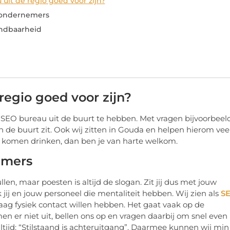
uit de regio goed voor zijn?
 ondernemers
indbaarheid
egio goed voor zijn?
en SEO bureau uit de buurt te hebben. Met vragen bijvoorbeeld
in de buurt zit. Ook wij zitten in Gouda en helpen hierom vee
te komen drinken, dan ben je van harte welkom.
emers
n, maar poesten is altijd de slogan. Zit jij dus met jouw
jij en jouw personeel die mentaliteit hebben. Wij zien als
S
ag fysiek contact willen hebben. Het gaat vaak op de
en er niet uit, bellen ons op en vragen daarbij om snel even
ltijd: “Stilstaand is achteruitgang”. Daarmee kunnen wij min