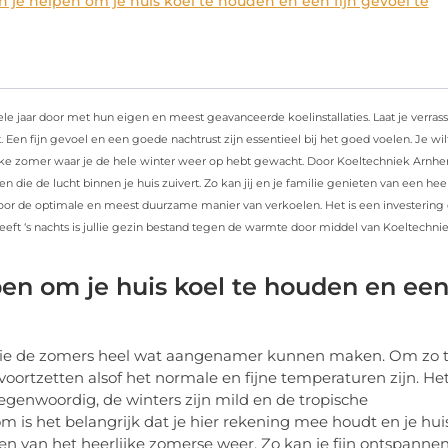
je helpen om je huis koel te houden en een fijn gevoel te
le jaar door met hun eigen en meest geavanceerde koelinstallaties. Laat je verras
n fijn gevoel en een goede nachtrust zijn essentieel bij het goed voelen. Je wil
rlijke zomer waar je de hele winter weer op hebt gewacht. Door Koeltechniek Arnh
 en die de lucht binnen je huis zuivert. Zo kan jij en je familie genieten van een heer
voor de optimale en meest duurzame manier van verkoelen. Het is een investering 
eft ‘s nachts is jullie gezin bestand tegen de warmte door middel van Koeltechni
en om je huis koel te houden en ee
 die de zomers heel wat aangenamer kunnen maken. Om zo 
tzetten alsof het normale en fijne temperaturen zijn. Het
tegenwoordig, de winters zijn mild en de tropische
is het belangrijk dat je hier rekening mee houdt en je hui
 van het heerlijke zomerse weer. Zo kan je fijn ontspanne