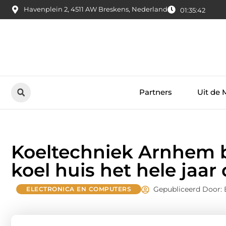
Havenplein 2, 4511 AW Breskens, Nederland
01:35:43
Partners
Uit de 
Koeltechniek Arnhem b
koel huis het hele jaar
Gepubliceerd Door: 
ELECTRONICA EN COMPUTERS