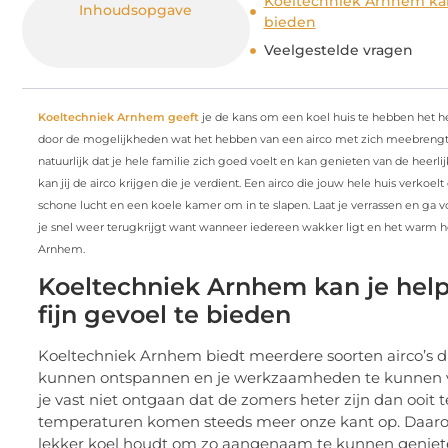
Koeltechniek Arnhem kan 
Inhoudsopgave
bieden
Veelgestelde vragen
Koeltechniek Arnhem geeft
je de kans om een koel huis te hebben het he
door de mogelijkheden wat het hebben van een airco met zich meebrengt. Ee
natuurlijk dat je hele familie zich goed voelt en kan genieten van de hee
kan jij de airco krijgen die je verdient. Een airco die jouw hele huis verkoelt
schone lucht en een koele kamer om in te slapen. Laat je verrassen en ga 
je snel weer terugkrijgt want wanneer iedereen wakker ligt en het warm he
Arnhem.
Koeltechniek Arnhem kan je help
fijn gevoel te bieden
Koeltechniek Arnhem biedt meerdere soorten airco’s
kunnen ontspannen en je werkzaamheden te kunnen voor
je vast niet ontgaan dat de zomers heter zijn dan ooit 
temperaturen komen steeds meer onze kant op. Daarom 
lekker koel houdt om zo aangenaam te kunnen genieten