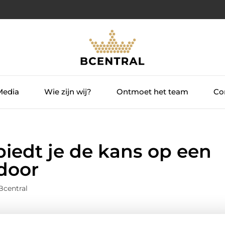
Media
Wie zijn wij?
Ontmoet het team
Con
iedt je de kans op een
 door
Bcentral