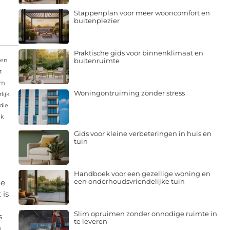
Stappenplan voor meer wooncomfort en
buitenplezier
Praktische gids voor binnenklimaat en
sen
buitenruimte
t
em
Woningontruiming zonder stress
lijk
die
ek
Gids voor kleine verbeteringen in huis en
tuin
n
Handboek voor een gezellige woning en
een onderhoudsvriendelijke tuin
te
 is
Slim opruimen zonder onnodige ruimte in
s
te leveren
n