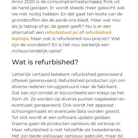
Anno 2020 is de consumptiemaatschappij flink uit
de hand gelopen. Er wordt steeds meer gekocht wat
we niet nodig hebben. En dat gaat ten koste van de
grondstoffen die de aarde ons biedt. Maar wat nou
als je laptop of pc de geest geeft? Nu is er een
alternatief: een
refurbished pc
of
refurbished
laptops
. Maar wat is refurbished nou precies? Wat
zijn de voordelen? En is het nou werkelijk een
milieuvriendelijk optie?
Wat is refurbished?
Letterlijk vertaald betekent refurbished gereviseerd
oftewel gerenoveerd. Refurbished producten zijn om
diverse redenen teruggestuurd naar de fabrikant.
Dat kan zijn omdat er bijvoorbeeld een krasje op het
item zit. Ze worden op diverse punten nagekeken en
eventueel gerepareerd. Ook wordt het apparaat
schoongemaakt en eventuele data worden gewist.
Tot slot wordt er een software update gedaan.
Daarna gaan de producten opnieuw de verkoop in.
Maar refurbished is niet hetzelfde als tweedehands.
Het zijn beide weliswaar opnieuw gebruikt, maar bij