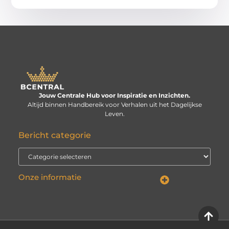
Jouw Centrale Hub voor Inspiratie en Inzichten.
Altijd binnen Handbereik voor Verhalen uit het Dagelijkse
Leven.
Bericht categorie
Onze informatie
Linkbuilding kopen: verstandige investering of risico voor je website?
Kan je geld verdienen met een website? De echte vraag is: hoe serieus neem je het?