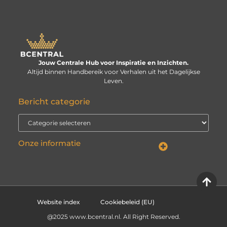
Jouw Centrale Hub voor Inspiratie en Inzichten.
Altijd binnen Handbereik voor Verhalen uit het Dagelijkse
Leven.
Bericht categorie
Onze informatie
Linkbuilding kopen: verstandige investering of risico voor je website?
Kan je geld verdienen met een website? De echte vraag is: hoe serieus neem je het?
Website index
Cookiebeleid (EU)
@2025 www.bcentral.nl. All Right Reserved.