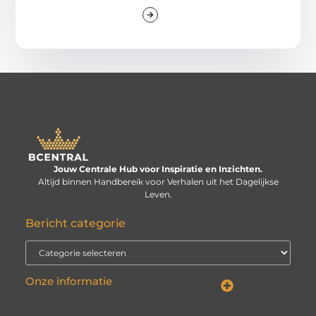
Jouw Centrale Hub voor Inspiratie en Inzichten.
Altijd binnen Handbereik voor Verhalen uit het Dagelijkse
Leven.
Bericht categorie
Onze informatie
Linkbuilding kopen: verstandige investering of risico voor je website?
Kan je geld verdienen met een website? De echte vraag is: hoe serieus neem je het?