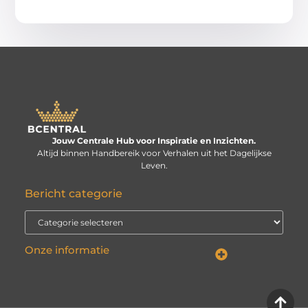
Jouw Centrale Hub voor Inspiratie en Inzichten.
Altijd binnen Handbereik voor Verhalen uit het Dagelijkse
Leven.
Bericht categorie
Onze informatie
Linkbuilding kopen: verstandige investering of risico voor je website?
Kan je geld verdienen met een website? De echte vraag is: hoe serieus neem je het?