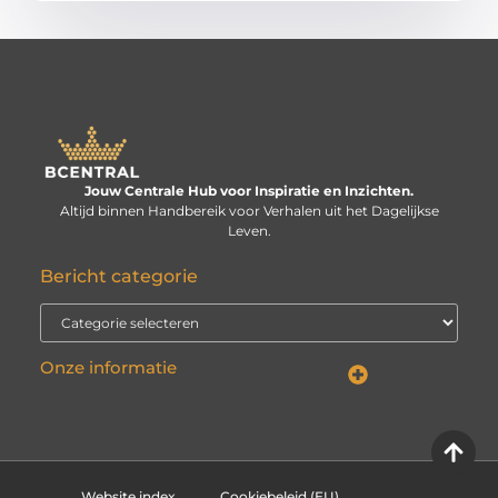
Jouw Centrale Hub voor Inspiratie en Inzichten.
Altijd binnen Handbereik voor Verhalen uit het Dagelijkse
Leven.
Bericht categorie
Onze informatie
Linkbuilding kopen: verstandige investering of risico voor je website?
Kan je geld verdienen met een website? De echte vraag is: hoe serieus neem je het?
Website index
Cookiebeleid (EU)