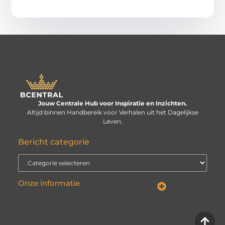
Jouw Centrale Hub voor Inspiratie en Inzichten.
Altijd binnen Handbereik voor Verhalen uit het Dagelijkse
Leven.
Bericht categorie
Onze informatie
Linkbuilding kopen: verstandige investering of risico voor je website?
Kan je geld verdienen met een website? De echte vraag is: hoe serieus neem je het?