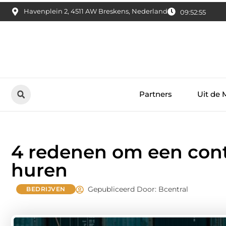
Havenplein 2, 4511 AW Breskens, Nederland
09:52:57
Partners
Uit de 
4 redenen om een cont
huren
Gepubliceerd Door: Bcentral
BEDRIJVEN