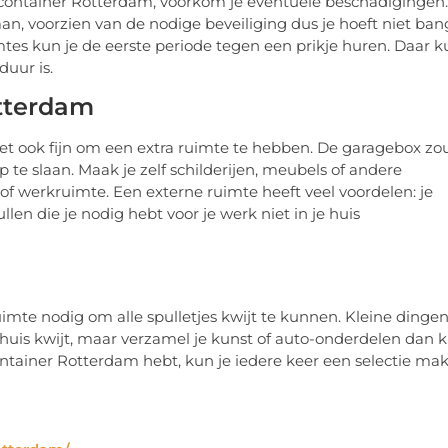
en container Rotterdam, voorkom je eventuele beschadigingen.
an, voorzien van de nodige beveiliging dus je hoeft niet ban
imtes kun je de eerste periode tegen een prikje huren. Daar 
duur is.
otterdam
s het ook fijn om een extra ruimte te hebben. De garagebox zo
e slaan. Maak je zelf schilderijen, meubels of andere
 of werkruimte. Een externe ruimte heeft veel voordelen: je
en die je nodig hebt voor je werk niet in je huis
imte nodig om alle spulletjes kwijt te kunnen. Kleine dinge
e huis kwijt, maar verzamel je kunst of auto-onderdelen dan 
 container Rotterdam hebt, kun je iedere keer een selectie ma