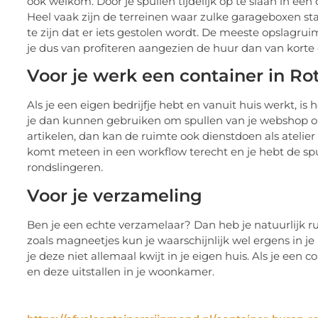
ook welkom. Door je spullen tijdelijk op te slaan in e
Heel vaak zijn de terreinen waar zulke garageboxen sta
te zijn dat er iets gestolen wordt. De meeste opslagru
je dus van profiteren aangezien de huur dan van korte 
Voor je werk een container in R
Als je een eigen bedrijfje hebt en vanuit huis werkt, i
je dan kunnen gebruiken om spullen van je webshop op t
artikelen, dan kan de ruimte ook dienstdoen als atelier
komt meteen in een workflow terecht en je hebt de spull
rondslingeren.
Voor je verzameling
Ben je een echte verzamelaar? Dan heb je natuurlijk ru
zoals magneetjes kun je waarschijnlijk wel ergens in j
je deze niet allemaal kwijt in je eigen huis. Als je een
en deze uitstallen in je woonkamer.