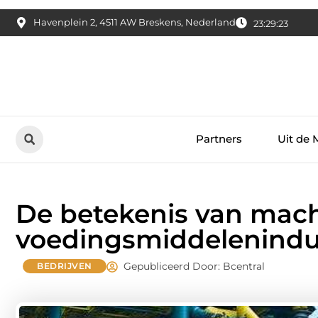
Havenplein 2, 4511 AW Breskens, Nederland
23:29:24
Partners
Uit de 
De betekenis van mac
voedingsmiddelenindu
Gepubliceerd Door: Bcentral
BEDRIJVEN