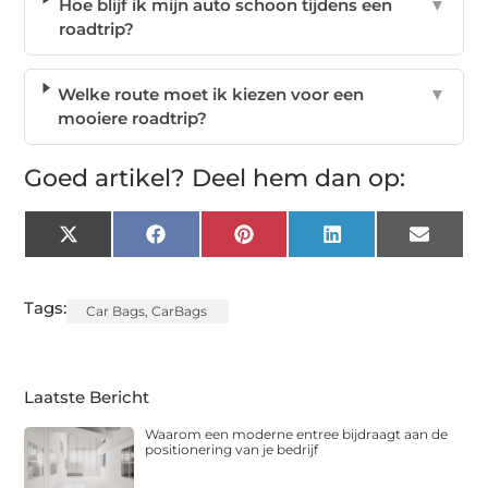
Hoe blijf ik mijn auto schoon tijdens een
▼
roadtrip?
Welke route moet ik kiezen voor een
▼
mooiere roadtrip?
Goed artikel? Deel hem dan op:
X
Facebook
Pinterest
LinkedIn
Email
(Twitter)
Tags:
Car Bags
,
CarBags
Laatste Bericht
Waarom een moderne entree bijdraagt aan de
positionering van je bedrijf