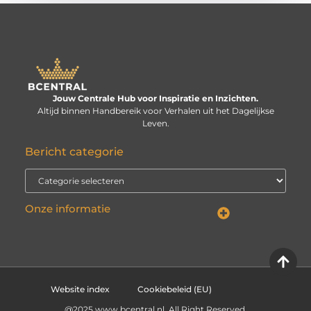
Jouw Centrale Hub voor Inspiratie en Inzichten.
Altijd binnen Handbereik voor Verhalen uit het Dagelijkse
Leven.
Bericht categorie
Onze informatie
Linkbuilding kopen: verstandige investering of risico voor je website?
Kan je geld verdienen met een website? De echte vraag is: hoe serieus neem je het?
Website index
Cookiebeleid (EU)
@2025 www.bcentral.nl. All Right Reserved.