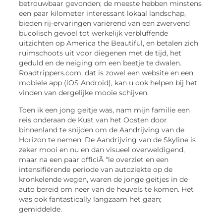
betrouwbaar gevonden; de meeste hebben minstens
een paar kilometer interessant lokaal landschap,
bieden rij-ervaringen variërend van een zwervend
bucolisch gevoel tot werkelijk verbluffende
uitzichten op America the Beautiful, en betalen zich
ruimschoots uit voor diegenen met de tijd, het
geduld en de neiging om een beetje te dwalen.
Roadtrippers.com, dat is zowel een website en een
mobiele app (iOS Android), kan u ook helpen bij het
vinden van dergelijke mooie schijven.
Toen ik een jong geitje was, nam mijn familie een
reis onderaan de Kust van het Oosten door
binnenland te snijden om de Aandrijving van de
Horizon te nemen. De Aandrijving van de Skyline is
zeker mooi en nu en dan visueel overweldigend,
maar na een paar officiÃ “le overziet en een
intensifiërende periode van autoziekte op de
kronkelende wegen, waren de jonge geitjes in de
auto bereid om neer van de heuvels te komen. Het
was ook fantastically langzaam het gaan;
gemiddelde.