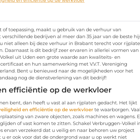
ligheid en efficiëntie op de werkvloer
ct of toepassing, maakt u gebruik van de verhuur van
 verschillende bedrijven al meer dan 35 jaar van de beste hij
 niet alleen bij deze verhuur in Brabant terecht voor rijplate
Daarnaast is dit bedrijf zeer ervaren in allerlei vormen van
-Volkel uit Uden een grote waarde aan kwaliteits- en
ertificaat en hun samenwerking met V.V.T. Vereniging
Nederland. Bent u benieuwd naar de mogelijkheden voor het
ndaag nog de dienstverlening van dit bedrijf!
en efficiëntie op de werkvloer
 bent, dan heeft u vast al aan rijplaten gedacht. Het lijkt
veiligheid en efficiëntie op de werkvloer
te waarborgen. Vaa
verplaatsing van zware objecten, zoals machines en wagens. 
lijden of vast komen te zitten. Schakel Verbruggen-Volkel in
ees ervan verzekerd dat u veilig en naar behoren uw project
rgt u er ook voor dat de ondergrond waar u op werkt niet