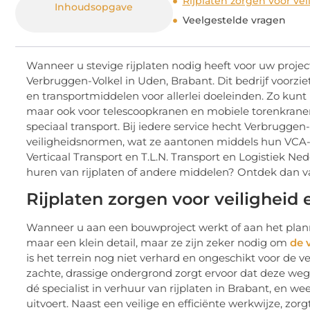
Rijplaten zorgen voor vei
Inhoudsopgave
Veelgestelde vragen
Wanneer u stevige rijplaten nodig heeft voor uw proje
Verbruggen-Volkel in Uden, Brabant. Dit bedrijf voorziet
en transportmiddelen voor allerlei doeleinden. Zo kunt u
maar ook voor telescoopkranen en mobiele torenkranen. 
speciaal transport. Bij iedere service hecht Verbruggen
veiligheidsnormen, wat ze aantonen middels hun VCA-c
Verticaal Transport en T.L.N. Transport en Logistiek 
huren van rijplaten of andere middelen? Ontdek dan va
Rijplaten zorgen voor veiligheid 
Wanneer u aan een bouwproject werkt of aan het plannen
maar een klein detail, maar ze zijn zeker nodig om
de 
is het terrein nog niet verhard en ongeschikt voor de 
zachte, drassige ondergrond zorgt ervoor dat deze wegg
dé specialist in verhuur van rijplaten in Brabant, en w
uitvoert. Naast een veilige en efficiënte werkwijze, zo