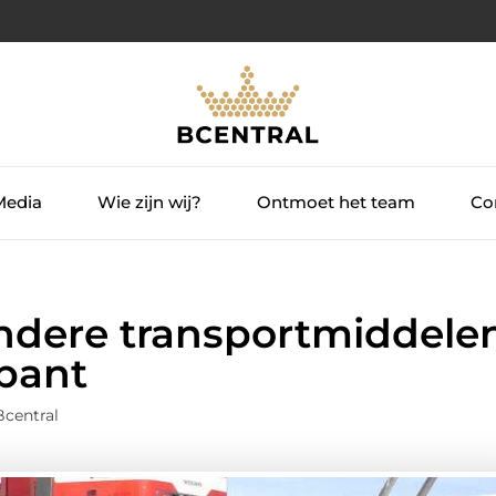
Media
Wie zijn wij?
Ontmoet het team
Con
andere transportmiddele
abant
Bcentral