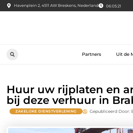
Havenplein 2, 4511 AW Breskens, Nederland
06:05:23
Partners
Uit de 
Huur uw rijplaten en 
bij deze verhuur in Br
Gepubliceerd Door: 
ZAKELIJKE DIENSTVERLENING