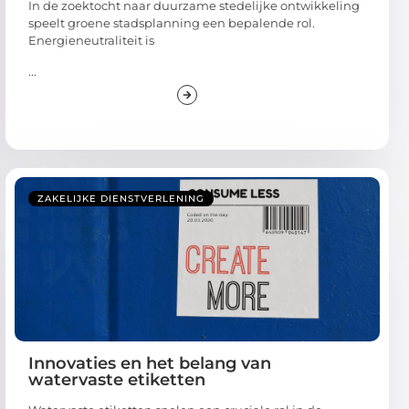
In de zoektocht naar duurzame stedelijke ontwikkeling
speelt groene stadsplanning een bepalende rol.
Energieneutraliteit is
...
ZAKELIJKE DIENSTVERLENING
Innovaties en het belang van
watervaste etiketten