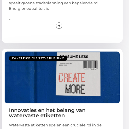
speelt groene stadsplanning een bepalende rol.
Energieneutraliteit is
...
ZAKELIJKE DIENSTVERLENING
Innovaties en het belang van
watervaste etiketten
Watervaste etiketten spelen een cruciale rol in de