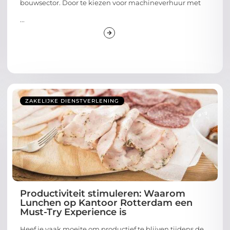
bouwsector. Door te kiezen voor machineverhuur met
...
ZAKELIJKE DIENSTVERLENING
Productiviteit stimuleren: Waarom
Lunchen op Kantoor Rotterdam een
Must-Try Experience is
Heef je vaak moeite om productief te blijven tijdens de