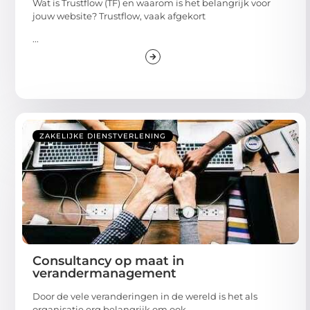
Wat is Trustflow (TF) en waarom is het belangrijk voor
jouw website? Trustflow, vaak afgekort
...
ZAKELIJKE DIENSTVERLENING
Consultancy op maat in
verandermanagement
Door de vele veranderingen in de wereld is het als
organisatie erg belangrijk om ook