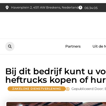
Havenplein 2, 4511 AW Breskens, Nederland
06:34:06
Partners
Uit de 
Bij dit bedrijf kunt u 
heftrucks kopen of hu
Gepubliceerd Door: 
ZAKELIJKE DIENSTVERLENING