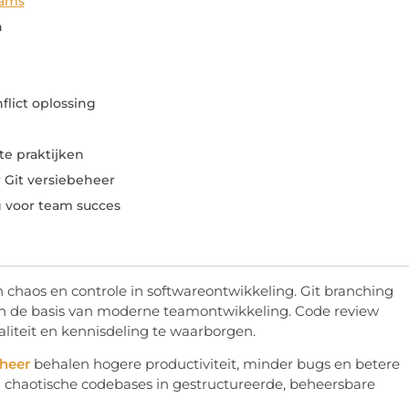
eams
n
flict oplossing
e praktijken
 Git versiebeheer
g voor team succes
 chaos en controle in softwareontwikkeling. Git branching
men de basis van moderne teamontwikkeling. Code review
teit en kennisdeling te waarborgen.
heer
behalen hogere productiviteit, minder bugs en betere
n chaotische codebases in gestructureerde, beheersbare