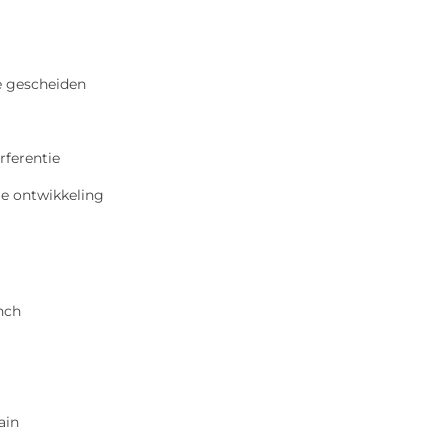
e gescheiden
erferentie
ige ontwikkeling
nch
ain