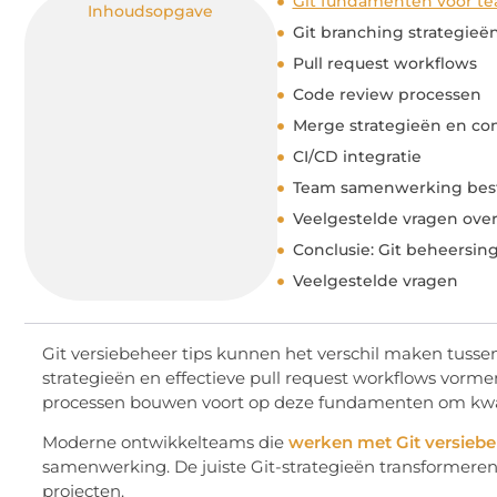
Git fundamenten voor t
Inhoudsopgave
Git branching strategieë
Pull request workflows
Code review processen
Merge strategieën en con
CI/CD integratie
Team samenwerking best
Veelgestelde vragen over
Conclusie: Git beheersin
Veelgestelde vragen
Git versiebeheer tips kunnen het verschil maken tussen
strategieën en effectieve pull request workflows vor
processen bouwen voort op deze fundamenten om kwali
Moderne ontwikkelteams die
werken met Git versiebe
samenwerking. De juiste Git-strategieën transformere
projecten.