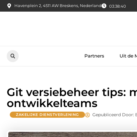
Havenplein 2, 4511 AW Breskens, Nederland
03:38:41
Partners
Uit de 
Git versiebeheer tips:
ontwikkelteams
Gepubliceerd Door: 
ZAKELIJKE DIENSTVERLENING