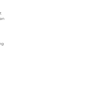
t
van
ng