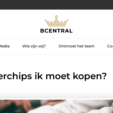
Media
Wie zijn wij?
Ontmoet het team
Con
erchips ik moet kopen?