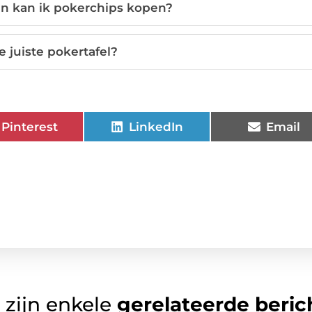
n kan ik pokerchips kopen?
e juiste pokertafel?
Pinterest
LinkedIn
Email
 zijn enkele
gerelateerde beric