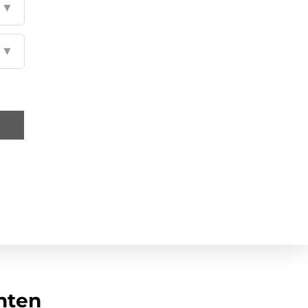
▼
▼
hten