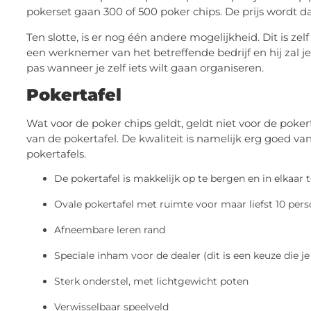
pokerset gaan 300 of 500 poker chips. De prijs wordt 
Ten slotte, is er nog één andere mogelijkheid. Dit is ze
een werknemer van het betreffende bedrijf en hij zal 
pas wanneer je zelf iets wilt gaan organiseren.
Pokertafel
Wat voor de poker chips geldt, geldt niet voor de poke
van de pokertafel. De kwaliteit is namelijk erg goed va
pokertafels.
De pokertafel is makkelijk op te bergen en in elkaar 
Ovale pokertafel met ruimte voor maar liefst 10 per
Afneembare leren rand
Speciale inham voor de dealer (dit is een keuze die 
Sterk onderstel, met lichtgewicht poten
Verwisselbaar speelveld