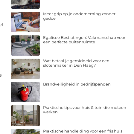
Meer grip op je onderneming zonder
gedoe
el
Egalisee Bestratingen: Vakmanschap voor
een perfecte buitenruimte
Wat betaal je gemiddeld voor een
slotenmaker in Den Haag?
e
Brandveiligheid in bedrijfspanden
Praktische tips voor huis & tuin die meteen
werken
Praktische handleiding voor een fris huis