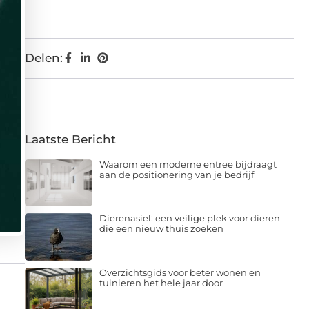
Delen:
Laatste Bericht
Waarom een moderne entree bijdraagt
aan de positionering van je bedrijf
Dierenasiel: een veilige plek voor dieren
die een nieuw thuis zoeken
Overzichtsgids voor beter wonen en
tuinieren het hele jaar door