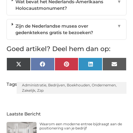
Wat bevat het Nederlands-Amerikaans
▼
Holocaustmonument?
Zijn de Nederlandse musea over
▼
gedenktekens gratis te bezoeken?
Goed artikel? Deel hem dan op:
X
Facebook
Pinterest
LinkedIn
Email
(Twitter)
Tags:
Administratie
,
Bedrijven
,
Boekhouden
,
Ondernemen
,
Zakelijk
,
Zzp
Laatste Bericht
Waarom een moderne entree bijdraagt aan de
positionering van je bedrijf