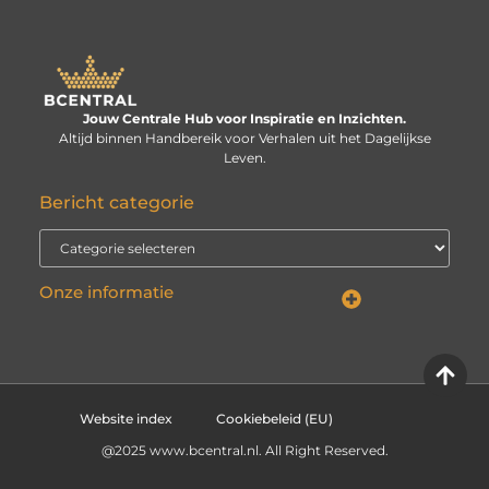
Jouw Centrale Hub voor Inspiratie en Inzichten.
Altijd binnen Handbereik voor Verhalen uit het Dagelijkse
Leven.
Bericht categorie
Onze informatie
Linkbuilding kopen: verstandige investering of risico voor je website?
Kan je geld verdienen met een website? De echte vraag is: hoe serieus neem je het?
Website index
Cookiebeleid (EU)
@2025 www.bcentral.nl. All Right Reserved.