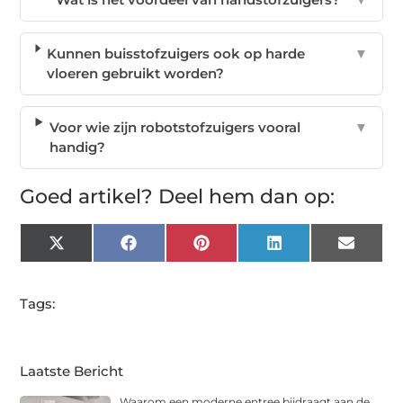
Kunnen buisstofzuigers ook op harde
▼
vloeren gebruikt worden?
Voor wie zijn robotstofzuigers vooral
▼
handig?
Goed artikel? Deel hem dan op:
X
Facebook
Pinterest
LinkedIn
Email
(Twitter)
Tags:
Laatste Bericht
Waarom een moderne entree bijdraagt aan de