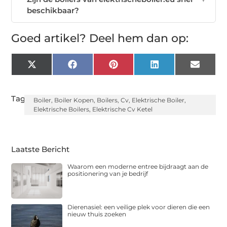
beschikbaar?
Goed artikel? Deel hem dan op:
X
Facebook
Pinterest
LinkedIn
Email
(Twitter)
Tags:
Boiler
,
Boiler Kopen
,
Boilers
,
Cv
,
Elektrische Boiler
,
Elektrische Boilers
,
Elektrische Cv Ketel
Laatste Bericht
Waarom een moderne entree bijdraagt aan de
positionering van je bedrijf
Dierenasiel: een veilige plek voor dieren die een
nieuw thuis zoeken