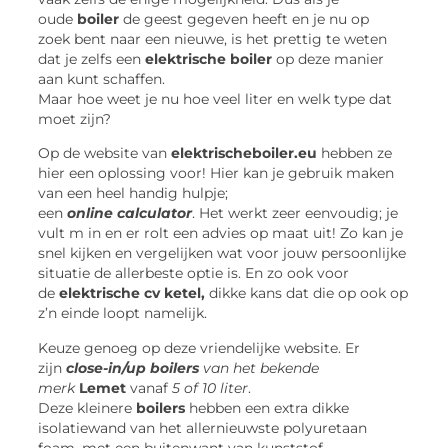
oude
boiler
de geest gegeven heeft en je nu op
zoek bent naar een nieuwe, is het prettig te weten
dat je zelfs een
elektrische boiler
op deze manier
aan kunt schaffen.
Maar hoe weet je nu hoe veel liter en welk type dat
moet zijn?
Op de website van
elektrischeboiler.eu
hebben ze
hier een oplossing voor! Hier kan je gebruik maken
van een heel handig hulpje;
een
online calculator
. Het werkt zeer eenvoudig; je
vult m in en er rolt een advies op maat uit! Zo kan je
snel kijken en vergelijken wat voor jouw persoonlijke
situatie de allerbeste optie is. En zo ook voor
de
elektrische cv ketel,
dikke kans dat die op ook op
z’n einde loopt namelijk.
Keuze genoeg op deze vriendelijke website. Er
zijn
close-in/up boilers
van het bekende
merk
Lemet
vanaf
5 of 10 liter
.
Deze
kleinere
boilers
hebben een extra dikke
isolatiewand van het allernieuwste polyuretaan
foam, met een buitenwant van kunststof.