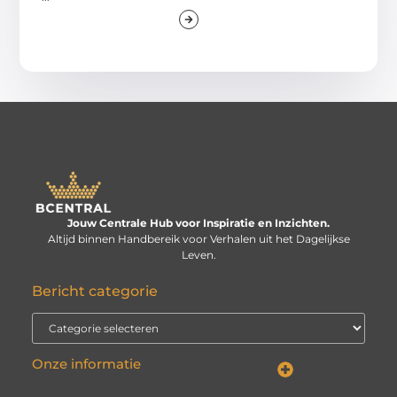
Jouw Centrale Hub voor Inspiratie en Inzichten.
Altijd binnen Handbereik voor Verhalen uit het Dagelijkse
Leven.
Bericht categorie
Onze informatie
Linkbuilding kopen: verstandige investering of risico voor je website?
Kan je geld verdienen met een website? De echte vraag is: hoe serieus neem je het?