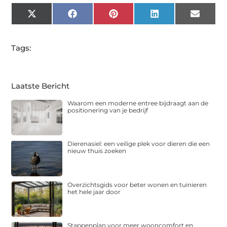
X
Facebook
Pinterest
LinkedIn
Email
(Twitter)
Tags:
Laatste Bericht
Waarom een moderne entree bijdraagt aan de
positionering van je bedrijf
Dierenasiel: een veilige plek voor dieren die een
nieuw thuis zoeken
Overzichtsgids voor beter wonen en tuinieren
het hele jaar door
Stappenplan voor meer wooncomfort en