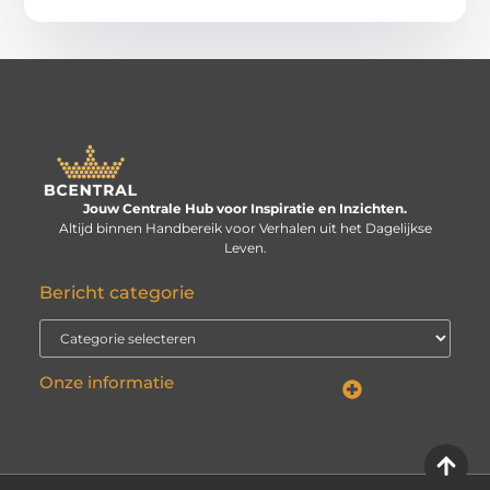
Jouw Centrale Hub voor Inspiratie en Inzichten.
Altijd binnen Handbereik voor Verhalen uit het Dagelijkse
Leven.
Bericht categorie
Onze informatie
Linkbuilding kopen: verstandige investering of risico voor je website?
Kan je geld verdienen met een website? De echte vraag is: hoe serieus neem je het?