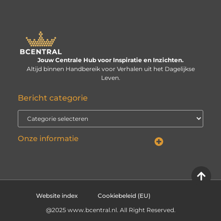
Jouw Centrale Hub voor Inspiratie en Inzichten.
Altijd binnen Handbereik voor Verhalen uit het Dagelijkse
Leven.
Bericht categorie
Onze informatie
Linkbuilding kopen: verstandige investering of risico voor je website?
Kan je geld verdienen met een website? De echte vraag is: hoe serieus neem je het?
Website index
Cookiebeleid (EU)
@2025 www.bcentral.nl. All Right Reserved.