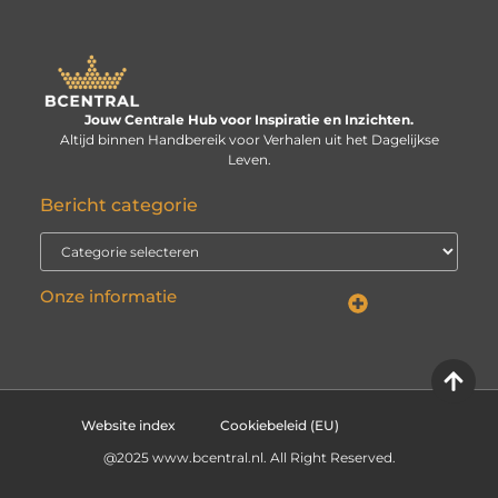
Jouw Centrale Hub voor Inspiratie en Inzichten.
Altijd binnen Handbereik voor Verhalen uit het Dagelijkse
Leven.
Bericht categorie
Onze informatie
Linkbuilding kopen: verstandige investering of risico voor je website?
Kan je geld verdienen met een website? De echte vraag is: hoe serieus neem je het?
Website index
Cookiebeleid (EU)
@2025 www.bcentral.nl. All Right Reserved.