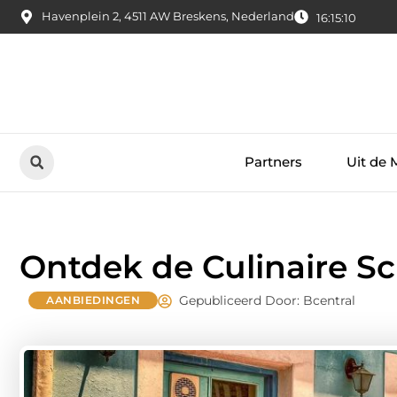
Havenplein 2, 4511 AW Breskens, Nederland
16:15:11
Partners
Uit de 
Ontdek de Culinaire S
Gepubliceerd Door: Bcentral
AANBIEDINGEN