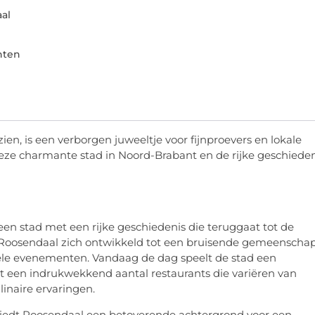
al
nten
en, is een verborgen juweeltje voor fijnproevers en lokale
eze charmante stad in Noord-Brabant en de rijke geschieden
een stad met een rijke geschiedenis die teruggaat tot de
 Roosendaal zich ontwikkeld tot een bruisende gemeenscha
urele evenementen. Vandaag de dag speelt de stad een
et een indrukwekkend aantal restaurants die variëren van
linaire ervaringen.
 biedt Roosendaal een betoverende achtergrond voor een