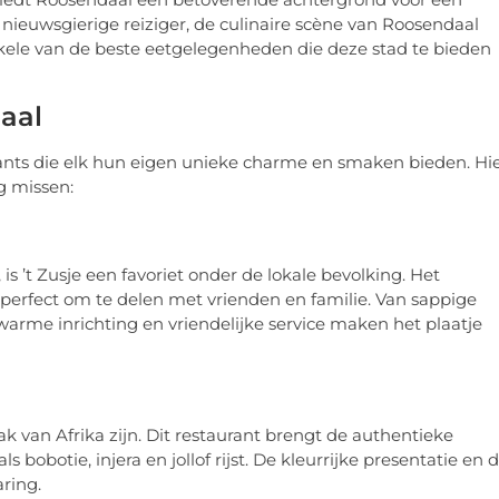
 nieuwsgierige reiziger, de culinaire scène van Roosendaal
enkele van de beste eetgelegenheden die deze stad te bieden
aal
nts die elk hun eigen unieke charme en smaken bieden. Hi
g missen:
is ’t Zusje een favoriet onder de lokale bevolking. Het
 perfect om te delen met vrienden en familie. Van sappige
De warme inrichting en vriendelijke service maken het plaatje
k van Afrika zijn. Dit restaurant brengt de authentieke
obotie, injera en jollof rijst. De kleurrijke presentatie en 
ring.