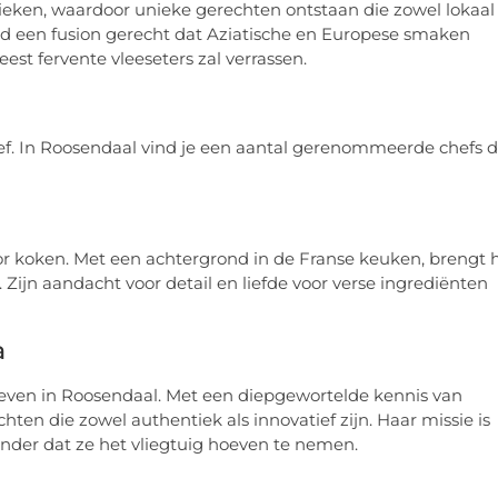
ken, waardoor unieke gerechten ontstaan die zowel lokaal
eeld een fusion gerecht dat Aziatische en Europese smaken
est fervente vleeseters zal verrassen.
hef. In Roosendaal vind je een aantal gerenommeerde chefs d
oor koken. Met een achtergrond in de Franse keuken, brengt h
 Zijn aandacht voor detail en liefde voor verse ingrediënten
a
even in Roosendaal. Met een diepgewortelde kennis van
ten die zowel authentiek als innovatief zijn. Haar missie is
onder dat ze het vliegtuig hoeven te nemen.