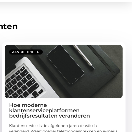
hten
AANBIEDINGEN
Hoe moderne
klantenserviceplatformen
bedrijfsresultaten veranderen
Klantenservice is de afgelopen jaren drastisch
veranderd. Waar vroeger telefoongesprekken en e-mails