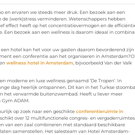
po en ervaren we steeds meer druk. Een bezoek aan een
an de (werk)stress verminderen. Wetenschappers hebben
f effect heeft op het concentratievermogen en de efficiënti
e. Een bezoek aan een wellness is daarom ideaal in combina
n een hotel kan het voor uw gasten daarom bevorderend zijn
moment een conferentie aan het organiseren in Amsterdam?O
een
wellness hotel in Amsterdam
, bijvoorbeeld Van der Valk
een moderne en luxe wellness genaamd ‘De Tropen’. In
nge dag heerlijk ontspannen. Dit kan in het Turkse stoomba
f in het verwarmde buitenzwembad. Heeft u liever meer
 in Gym ADAM.
uurlijk op zoek naar een geschikte
conferentieruimte in
chikt over 12 multifunctionele congres- en vergaderruimtes
uren van een zaal combineren met standaard beschikbare
laten samenstellen. Het salesteam van Hotel Amsterdam-