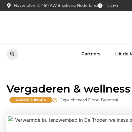
Havenplein 2, 4511 AW Breskens, Nederland
13:39:51
Partners
Uit de 
Vergaderen & wellnes
Gepubliceerd Door: Bcentral
AANBIEDINGEN