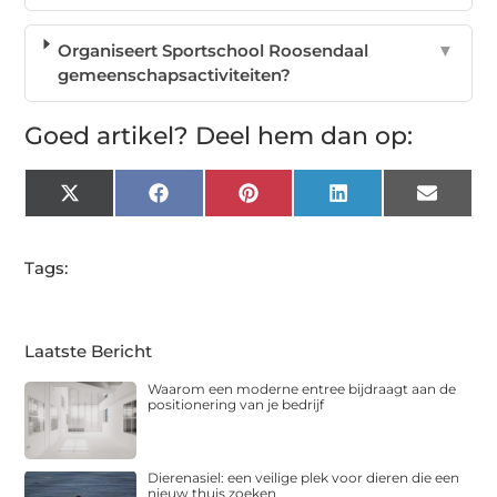
Organiseert Sportschool Roosendaal
▼
gemeenschapsactiviteiten?
Goed artikel? Deel hem dan op:
X
Facebook
Pinterest
LinkedIn
Email
(Twitter)
Tags:
Laatste Bericht
Waarom een moderne entree bijdraagt aan de
positionering van je bedrijf
Dierenasiel: een veilige plek voor dieren die een
nieuw thuis zoeken