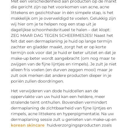
Met een verscheidenheid aan producten op de markt
die gericht zijn op het voorkomen van acne, acne
littekens en gezichtshaar in één simpele stap, is het
makkelijk om je overweldigd te voelen. Gelukkig zijn
wij hier om je te helpen nog een stap uit je
dagelijkse schoonheidsritueel te halen – dat klopt:
ZEG MAAR DAG TEGEN SCHEERMESJES! Naast het
feit dat een dermaplaning je huid op lange termijn
zachter en gladder maakt, zorgt het er op korte
termijn ook voor dat je huid er beter uitziet en dat je
make-up beter wordt aangebracht (om nog maar te
zwijgen van de fijne lijntjes en rimpels). Je zult je niet
alleen fris voelen (en durven zeggen mooi) maar je
zult ook merken dat andere producten dieper in je
poriën zullen doordringen.
Het verwijderen van dode huidcellen aan de
oppervlakte van uw huid kan een heldere, meer
stralende teint onthullen. Bovendien vermindert
dermaplaning de zichtbaarheid van fijne lijntjes en
rimpels, acne littekens en hyperpigmentatie. Na uw
dermaplaning sessie zult u genieten van make-up en
korean skincare
huidverzorgingsproducten zoals