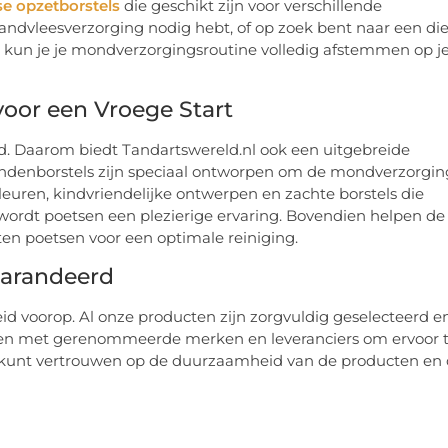
se opzetborstels
die geschikt zijn voor verschillende
tandvleesverzorging nodig hebt, of op zoek bent naar een di
 Zo kun je je mondverzorgingsroutine volledig afstemmen op j
voor een Vroege Start
d. Daarom biedt Tandartswereld.nl ook een uitgebreide
andenborstels zijn speciaal ontworpen om de mondverzorgin
kleuren, kindvriendelijke ontwerpen en zachte borstels die
 wordt poetsen een plezierige ervaring. Bovendien helpen de
en poetsen voor een optimale reiniging.
garandeerd
id voorop. Al onze producten zijn zorgvuldig geselecteerd e
en met gerenommeerde merken en leveranciers om ervoor 
t je kunt vertrouwen op de duurzaamheid van de producten en