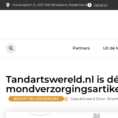
Havenplein 2, 4511 AW Breskens, Nederland
08:59:02
Partners
Uit de 
Tandartswereld.nl is d
mondverzorgingsartik
Gepubliceerd Door: Bcent
BEAUTY EN VERZORGING