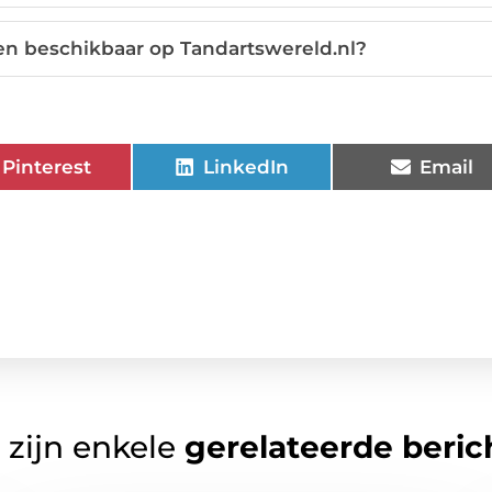
gen beschikbaar op Tandartswereld.nl?
Pinterest
LinkedIn
Email
 zijn enkele
gerelateerde beric