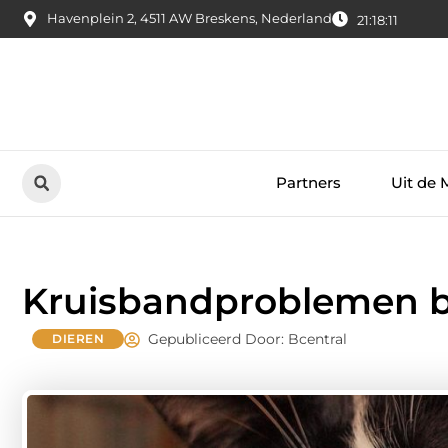
Havenplein 2, 4511 AW Breskens, Nederland
21:18:12
Partners
Uit de 
Kruisbandproblemen b
Gepubliceerd Door: Bcentral
DIEREN