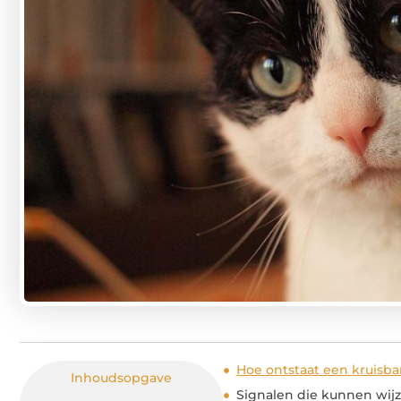
Hoe ontstaat een kruisb
Inhoudsopgave
Signalen die kunnen wij