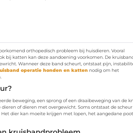
oorkomend orthopedisch probleem bij huisdieren. Vooral
ok bij katten kan deze aandoening voorkomen. De kruisban
gewricht. Wanneer deze band scheurt, ontstaat pijn, instabilit
uisband operatie honden en katten
nodig om het
.
uur?
eerde beweging, een sprong of een draaibeweging van de kn
ere dieren of dieren met overgewicht. Soms ontstaat de scheur
 Het dier kan moeite krijgen met lopen, het aangedane poot
een kruisbandprobleem