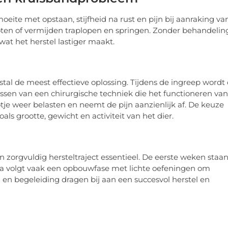
te met opstaan, stijfheid na rust en pijn bij aanraking va
oten of vermijden traplopen en springen. Zonder behandelin
at het herstel lastiger maakt.
stal de meest effectieve oplossing. Tijdens de ingreep wordt
passen van een chirurgische techniek die het functioneren van
je weer belasten en neemt de pijn aanzienlijk af. De keuze
ls grootte, gewicht en activiteit van het dier.
n zorgvuldig hersteltraject essentieel. De eerste weken staan
na volgt vaak een opbouwfase met lichte oefeningen om
rg en begeleiding dragen bij aan een succesvol herstel en