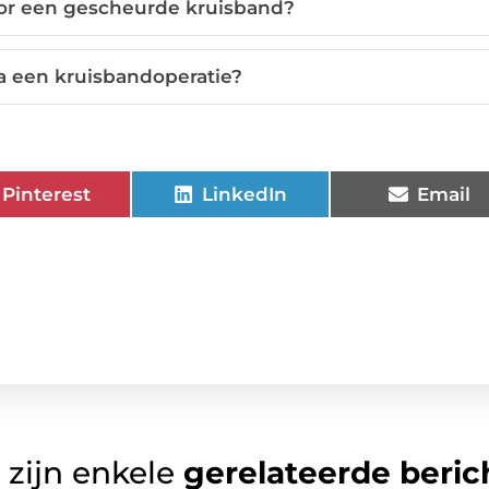
oor een gescheurde kruisband?
na een kruisbandoperatie?
Pinterest
LinkedIn
Email
 zijn enkele
gerelateerde beric