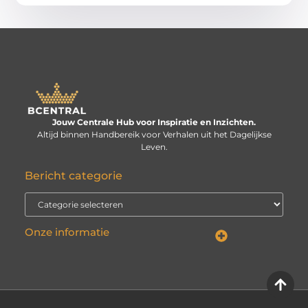
Jouw Centrale Hub voor Inspiratie en Inzichten.
Altijd binnen Handbereik voor Verhalen uit het Dagelijkse
Leven.
Bericht categorie
Onze informatie
Linkbuilding kopen: verstandige investering of risico voor je website?
Kan je geld verdienen met een website? De echte vraag is: hoe serieus neem je het?