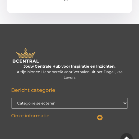
Jouw Centrale Hub voor Inspiratie en Inzichten.
Altijd binnen Handbereik voor Verhalen uit het Dagelijkse
Leven.
Bericht categorie
Onze informatie
Linkbuilding kopen: verstandige investering of risico voor je website?
Kan je geld verdienen met een website? De echte vraag is: hoe serieus neem je het?