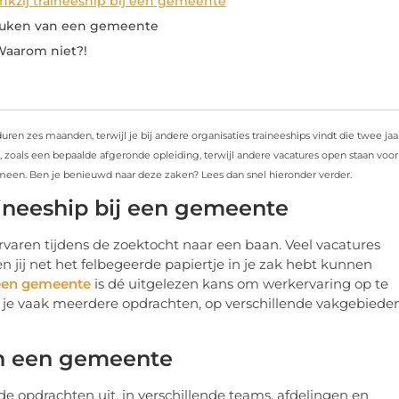
kzij traineeship bij een gemeente
keuken van een gemeente
Waarom niet?!
uren zes maanden, terwijl je bij andere organisaties traineeships vindt die twee jaa
n, zoals een bepaalde afgeronde opleiding, terwijl andere vacatures open staan voor
emeen. Ben je benieuwd naar deze zaken? Lees dan snel hieronder verder.
ineeship bij een gemeente
rvaren tijdens de zoektocht naar een baan. Veel vacatures
n jij net het felbegeerde papiertje in je zak hebt kunnen
j een gemeente
is dé uitgelezen kans om werkervaring op te
er je vaak meerdere opdrachten, op verschillende vakgebiede
an een gemeente
nde opdrachten uit, in verschillende teams, afdelingen en