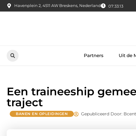
Havenplein 2, 4511 AW Breskens, Nederland
07:33:14
Partners
Uit de 
Een traineeship gemeen
traject
Gepubliceerd Door: Bcent
BANEN EN OPLEIDINGEN