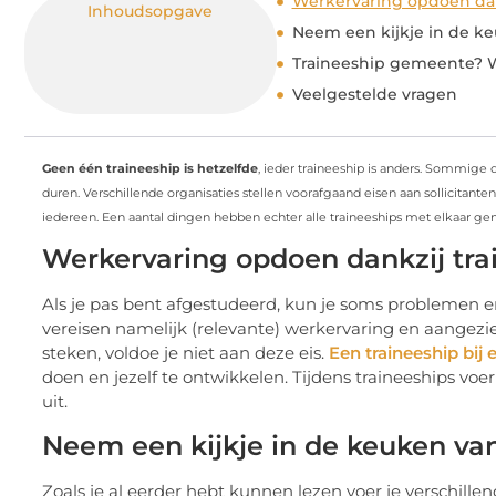
Werkervaring opdoen dan
Inhoudsopgave
Neem een kijkje in de 
Traineeship gemeente? 
Veelgestelde vragen
Geen één traineeship is hetzelfde
, ieder traineeship is anders. Sommige d
duren. Verschillende organisaties stellen voorafgaand eisen aan sollicitante
iedereen. Een aantal dingen hebben echter alle traineeships met elkaar g
Werkervaring opdoen dankzij tra
Als je pas bent afgestudeerd, kun je soms problemen e
vereisen namelijk (relevante) werkervaring en aangezie
steken, voldoe je niet aan deze eis.
Een traineeship bi
doen en jezelf te ontwikkelen. Tijdens traineeships vo
uit.
Neem een kijkje in de keuken v
Zoals je al eerder hebt kunnen lezen voer je verschille