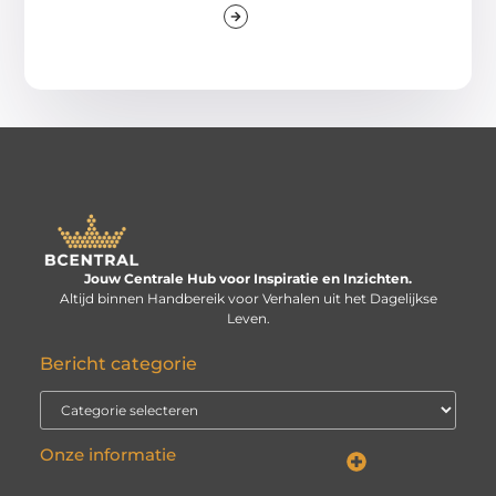
Jouw Centrale Hub voor Inspiratie en Inzichten.
Altijd binnen Handbereik voor Verhalen uit het Dagelijkse
Leven.
Bericht categorie
Onze informatie
Linkbuilding kopen: verstandige investering of risico voor je website?
Kan je geld verdienen met een website? De echte vraag is: hoe serieus neem je het?